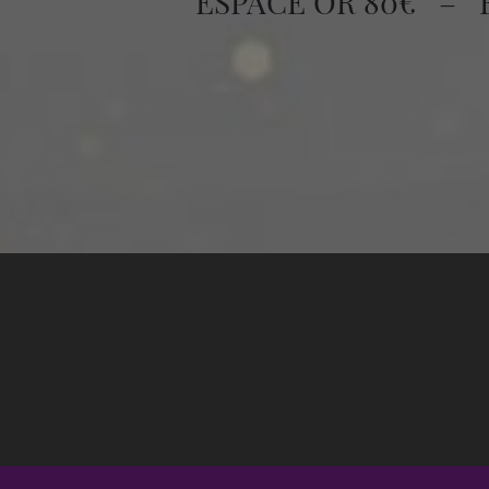
ESPACE OR 80€
–