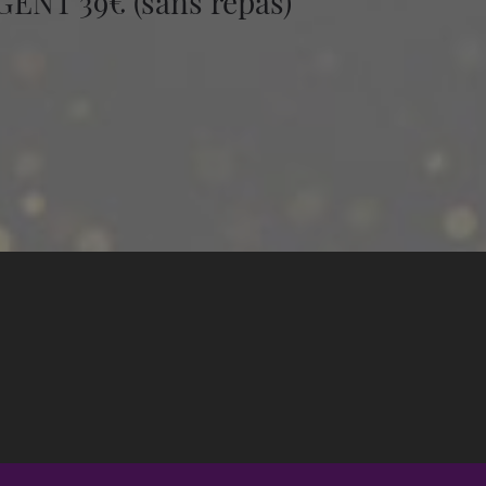
ENT 39€ (sans repas)