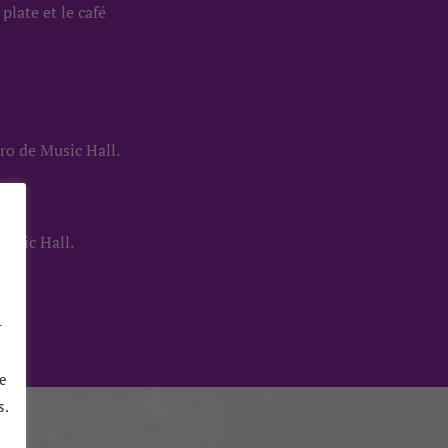
plate et le café
ro de Music Hall.
Music Hall.
r
e
s.