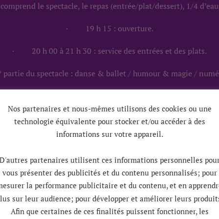
comprend le spectacle, le repas (entrée/plat/dessert), 1/4 d’eau 
·
19 h 15 : ouverture.
·
20 h 00 à 21 h 30 : service des entrées et des plats.
° partie du spectacle : danse & ballet / humour & magie / numé
·
22 h 15 : service des desserts et des cafés.
Nos partenaires et nous-mêmes utilisons des cookies ou une
 45 : 2° partie : danse & ballet / humour & magie / numéro de 
technologie équivalente pour stocker et/ou accéder à des
informations sur votre appareil.
·
23 h 30 : fin du spectacle.
D'autres partenaires utilisent ces informations personnelles pou
·
00 h 30 : Soirée dansante en discothèque.
vous présenter des publicités et du contenu personnalisés; pour
esurer la performance publicitaire et du contenu, et en apprendr
lus sur leur audience; pour développer et améliorer leurs produit
Afin que certaines de ces finalités puissent fonctionner, les