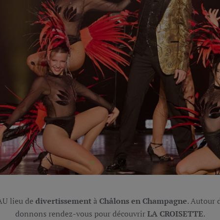
AU lieu de
divertissement
à
Châlons en Champagne
. Autour 
donnons rendez-vous pour découvrir
LA CROISETTE
.