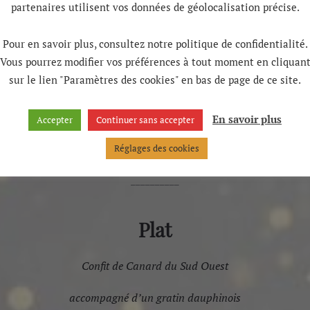
partenaires utilisent vos données de géolocalisation précise.
Au Menu
Pour en savoir plus, consultez notre politique de confidentialité.
Vous pourrez modifier vos préférences à tout moment en cliquan
Entrée
sur le lien "Paramètres des cookies" en bas de page de ce site.
Foie gras
de canard mi-cuit et son
En savoir plus
Accepter
Continuer sans accepter
confit d’oignons au vin de Bergerac
Réglages des cookies
__________
Plat
Confit de Canard du Sud Ouest
accompagné d’un gratin dauphinois