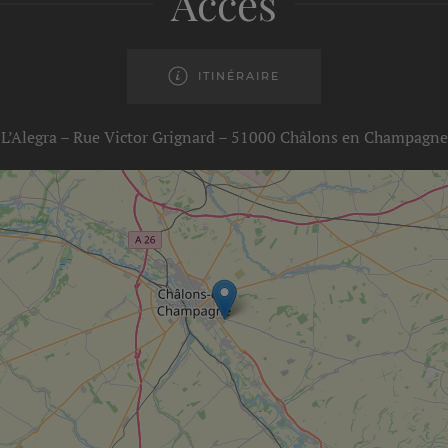
Accès
ITINÉRAIRE
L’Alegra – Rue Victor Grignard – 51000 Châlons en Champagne